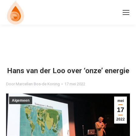
Hans van der Loo over ‘onze’ energie
Door
Marcelien Bos-de Koning
17 mei 2022
Algemeen
mei
17
2022