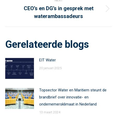
NEXT
CEO’s en DG’s in gesprek met
Next
waterambassadeurs
post:
Gerelateerde blogs
EIT Water
20 januari 2025
Topsector Water en Maritiem steunt de
brandbrief over innovatie- en
ondernemersklimaat in Nederland
13 maart 2024