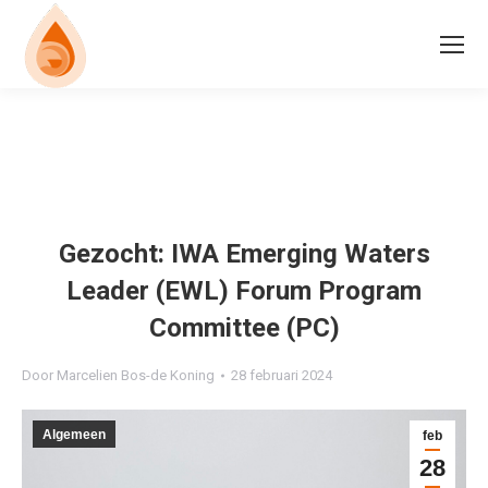
Gezocht: IWA Emerging Waters
Leader (EWL) Forum Program
Committee (PC)
Door
Marcelien Bos-de Koning
28 februari 2024
Algemeen
feb
28