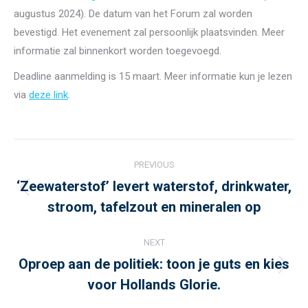
augustus 2024). De datum van het Forum zal worden
bevestigd. Het evenement zal persoonlijk plaatsvinden. Meer
informatie zal binnenkort worden toegevoegd.
Deadline aanmelding is 15 maart. Meer informatie kun je lezen
via
deze link
.
Post
PREVIOUS
navigation
‘Zeewaterstof’ levert waterstof, drinkwater,
Previous
stroom, tafelzout en mineralen op
post:
NEXT
Oproep aan de politiek: toon je guts en kies
Next
voor Hollands Glorie.
post: