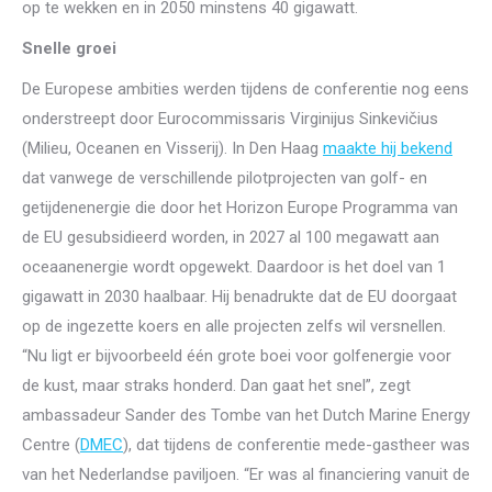
op te wekken en in 2050 minstens 40 gigawatt.
Snelle groei
De Europese ambities werden tijdens de conferentie nog eens
onderstreept door Eurocommissaris Virginijus Sinkevičius
(Milieu, Oceanen en Visserij). In Den Haag
maakte hij bekend
dat vanwege de verschillende pilotprojecten van golf- en
getijdenenergie die door het Horizon Europe Programma van
de EU gesubsidieerd worden, in 2027 al 100 megawatt aan
oceaanenergie wordt opgewekt. Daardoor is het doel van 1
gigawatt in 2030 haalbaar. Hij benadrukte dat de EU doorgaat
op de ingezette koers en alle projecten zelfs wil versnellen.
“Nu ligt er bijvoorbeeld één grote boei voor golfenergie voor
de kust, maar straks honderd. Dan gaat het snel”, zegt
ambassadeur Sander des Tombe van het Dutch Marine Energy
Centre (
DMEC
), dat tijdens de conferentie mede-gastheer was
van het Nederlandse paviljoen. “Er was al financiering vanuit de