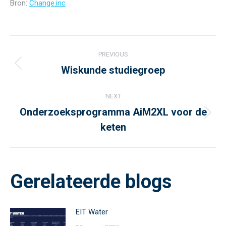
Bron:
Change.inc
Post
PREVIOUS
navigation
Wiskunde studiegroep
Previous
post:
NEXT
Onderzoeksprogramma AiM2XL voor de
Next
keten
post:
Gerelateerde blogs
EIT Water