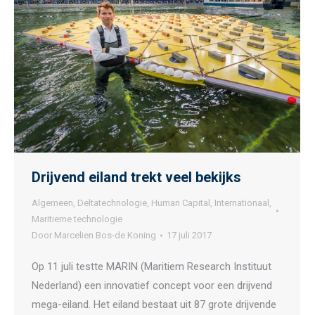
Drijvend eiland trekt veel bekijks
Algemeen
,
Deltatechnologie
,
Human Capital
,
Internationaal
,
Maritieme technologie
Door
Marcelien Bos-de Koning
17 juli 2017
Op 11 juli testte MARIN (Maritiem Research Instituut
Nederland) een innovatief concept voor een drijvend
mega-eiland. Het eiland bestaat uit 87 grote drijvende