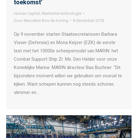
toekomst’
Human Capital
,
Maritieme technologie
Door
Marcelien Bos-de Koning
8 december 2018
Op 9 november starten Staatsecretarissen Barbara
Visser (Defensie) en Mona Keijzer (EZK) de eerste
test met het 10000e scheepsmodel van MARIN: het
Combat Support Ship Zr. Ms. Den Helder voor onze
Koninklijke Marine. MARIN directeur Bas Buchner: “Dit
bijzondere moment willen we gebruiken om vooruit te
kijken. Want schepen kunnen nog steeds schoner,
slimmer en…