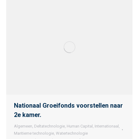
Nationaal Groeifonds voorstellen naar
2e kamer.
Algemeen
,
Deltatechnologie
,
Human Capital
,
Internationaal
,
Maritieme technologie
,
Watertechnologie