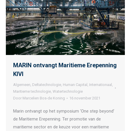
MARIN ontvangt Maritieme Erepenning
KIVI
Algemeen
,
Deltatechnologie
,
Human Capital
,
Internationaal
,
Maritieme technologie
,
Watertechnologie
Door
Marcelien Bos-de Koning
16 november 2021
Marin ontvangt op het symposium ‘One step beyond’
de Maritieme Erepenning. Ter promotie van de
maritieme sector en de keuze voor een maritieme