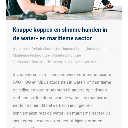
Knappe koppen en slimme handen in
de water- en maritieme sector
Algemeen
,
Deltatechnologie
,
Human Capital
,
Internationaal
,
Maritieme technologie
,
Watertechnologie
Door
Marcelien Bos-de Koning
26 november 2021
Stroomversnellers is een netwerk voor enthousiaste
(WO, HBO en MBO) studenten in water- of maritieme
opleiding en voor studenten uit andere opleidingen
met een grote interesse in de water- en maritieme
sector. Binnen dit netwerk kun je uitgebreid
kennismaken met de water- en maritieme sector via
inspirerende excursies, cases of bijeenkomsten.