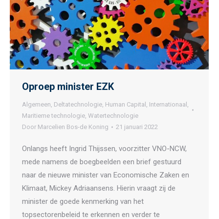
Oproep minister EZK
Algemeen
,
Deltatechnologie
,
Human Capital
,
Internationaal
,
Maritieme technologie
,
Watertechnologie
Door
Marcelien Bos-de Koning
21 januari 2022
Onlangs heeft Ingrid Thijssen, voorzitter VNO-NCW,
mede namens de boegbeelden een brief gestuurd
naar de nieuwe minister van Economische Zaken en
Klimaat, Mickey Adriaansens. Hierin vraagt zij de
minister de goede kenmerking van het
topsectorenbeleid te erkennen en verder te