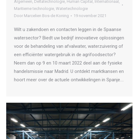
Algemeen
,
Deltatechnologie
,
Human Capital
,
Internationaal
,
Maritieme technologie
,
Watertechnologie
Door
Marcelien Bos-de Koning
19 november 2021
Wilt u zakendoen en contacten leggen in de Spaanse
watersector? Biedt uw bedrijf innovatieve oplossingen
voor de behandeling van afvalwater, waterzuivering of
een efficiënter watergebruik in de agrifoodsector?
Neem dan op 9 en 10 maart 2022 deel aan de fysieke
handelsmissie naar Madrid. U ontdekt marktkansen en
hoort meer over de actuele ontwikkelingen in Spanje.…