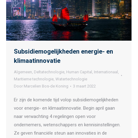
Subsidiemogelijkheden energie- en
klimaatinnovatie
Algemeen
,
Deltatechnologie
,
Human Capital
,
Internationaal
,
Maritieme technologie
,
Watertechnologie
Door
Marcelien Bos-de Koning
3 maart 2022
Er zijn de komende tijd volop subsidiemogelijkheden
voor energie- en klimaatinnovatie. Begin april gaan
naar verwachting 4 regelingen open voor
ondernemers, wetenschappers en kennisinstellingen.
Ze geven financiële steun aan innovaties in de