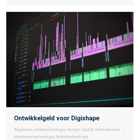
Ontwikkelgeld voor Digishape
Algemeen
,
Deltatechnologie
,
Human Capital
,
Internationaal
,
Maritieme technologie
,
Watertechnologie