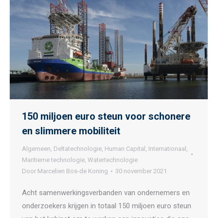
150 miljoen euro steun voor schonere
en slimmere mobiliteit
Algemeen
,
Deltatechnologie
,
Human Capital
,
Internationaal
,
Maritieme technologie
,
Watertechnologie
Door
Marcelien Bos-de Koning
30 november 2021
Acht samenwerkingsverbanden van ondernemers en
onderzoekers krijgen in totaal 150 miljoen euro steun