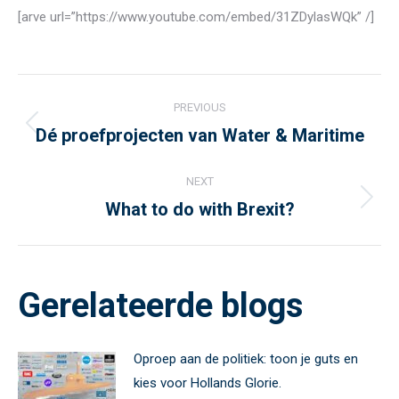
[arve url=”https://www.youtube.com/embed/31ZDylasWQk” /]
Post
PREVIOUS
navigation
Dé proefprojecten van Water & Maritime
Previous
post:
NEXT
What to do with Brexit?
Next
post:
Gerelateerde blogs
Oproep aan de politiek: toon je guts en
kies voor Hollands Glorie.