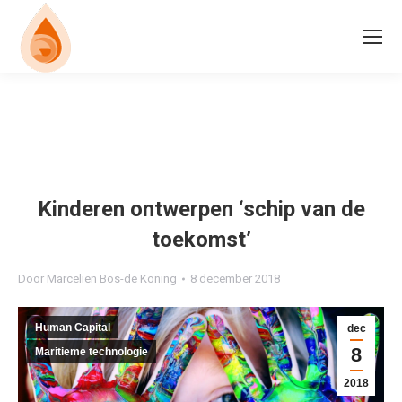
Kinderen ontwerpen ‘schip van de
toekomst’
Door
Marcelien Bos-de Koning
8 december 2018
Human Capital
dec
8
Maritieme technologie
2018