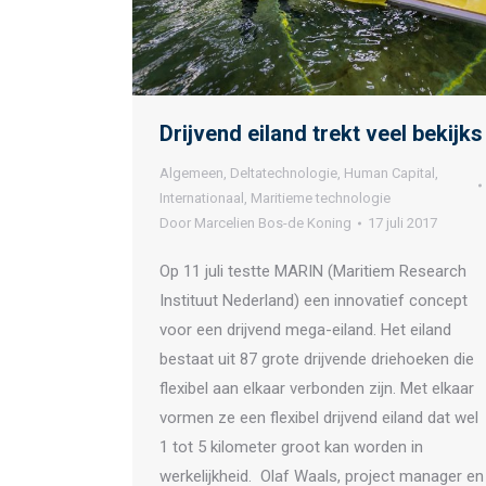
Drijvend eiland trekt veel bekijks
Algemeen
,
Deltatechnologie
,
Human Capital
,
Internationaal
,
Maritieme technologie
Door
Marcelien Bos-de Koning
17 juli 2017
Op 11 juli testte MARIN (Maritiem Research
Instituut Nederland) een innovatief concept
voor een drijvend mega-eiland. Het eiland
bestaat uit 87 grote drijvende driehoeken die
flexibel aan elkaar verbonden zijn. Met elkaar
vormen ze een flexibel drijvend eiland dat wel
1 tot 5 kilometer groot kan worden in
werkelijkheid. Olaf Waals, project manager en