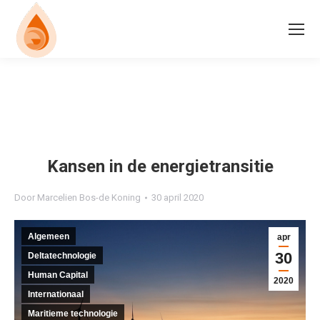
Kansen in de energietransitie
Door
Marcelien Bos-de Koning
30 april 2020
Algemeen
apr
30
Deltatechnologie
Human Capital
2020
Internationaal
Maritieme technologie