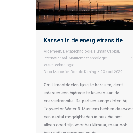
Kansen in de energietransitie
Algemeen
,
Deltatechnologie
,
Human Capital
,
Internationaal
,
Maritieme technologie
,
Watertechnologie
Door
Marcelien Bos-de Koning
30 april 2020
Om klimaatdoelen tijdig te bereiken, dient
iedereen een bijdrage te leveren aan de
energietransitie. De partijen aangesloten bij
Topsector Water & Maritiem hebben daarvoor
een aantal mogelijkheden in huis die niet
alleen goed zijn voor het klimaat, maar ook
het verdienvermogen en de