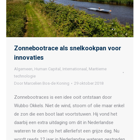
Zonnebootrace als snelkookpan voor
innovaties
Algemeen
,
Human Capital
,
Internationaal
,
Maritieme
technologie
Door
Marcelien Bos-de Koning
29 oktober 2018
Zonnebootraces is een idee ooit ontstaan door
Wubbo Okkels. Niet de wind, stoom of olie maar enkel
de zon die een boot laat voortstuwen. Hij vond het
daarbij een extra uitdaging om dit in Nederlandse
wateren te doen op het allerliefst een grijze dag. Nu
wordt reeds 12 jaar in Nederlandse wateren gestreden