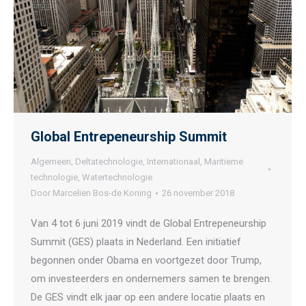
Global Entrepeneurship Summit
Algemeen
,
Deltatechnologie
,
Internationaal
,
Maritieme
technologie
,
Watertechnologie
Door
Marcelien Bos-de Koning
26 november 2018
Van 4 tot 6 juni 2019 vindt de Global Entrepeneurship
Summit (GES) plaats in Nederland. Een initiatief
begonnen onder Obama en voortgezet door Trump,
om investeerders en ondernemers samen te brengen.
De GES vindt elk jaar op een andere locatie plaats en