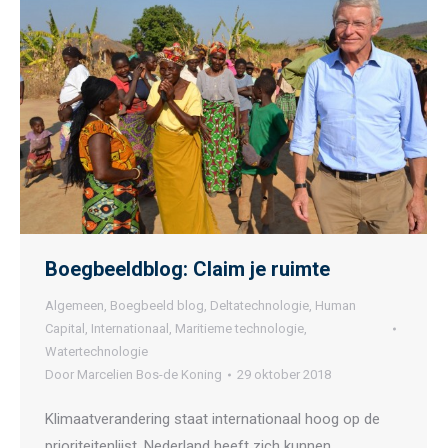
Boegbeeldblog: Claim je ruimte
Algemeen
,
Boegbeeld blog
,
Deltatechnologie
,
Human
Capital
,
Internationaal
,
Maritieme technologie
,
Watertechnologie
Door
Marcelien Bos-de Koning
29 oktober 2018
Klimaatverandering staat internationaal hoog op de
prioriteitenlijst. Nederland heeft zich kunnen