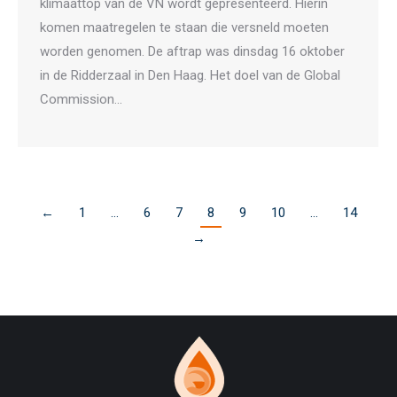
klimaattop van de VN wordt gepresenteerd. Hierin
komen maatregelen te staan die versneld moeten
worden genomen. De aftrap was dinsdag 16 oktober
in de Ridderzaal in Den Haag. Het doel van de Global
Commission…
←
1
…
6
7
8
9
10
…
14
→