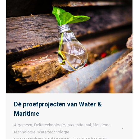
Dé proefprojecten van Water &
Maritime
Algemeen
,
Deltatechnologie
,
Internationaal
,
Maritieme
technologie
,
Watertechnologie