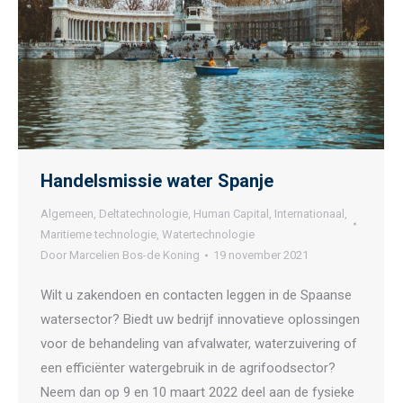
Handelsmissie water Spanje
Algemeen
,
Deltatechnologie
,
Human Capital
,
Internationaal
,
Maritieme technologie
,
Watertechnologie
Door
Marcelien Bos-de Koning
19 november 2021
Wilt u zakendoen en contacten leggen in de Spaanse
watersector? Biedt uw bedrijf innovatieve oplossingen
voor de behandeling van afvalwater, waterzuivering of
een efficiënter watergebruik in de agrifoodsector?
Neem dan op 9 en 10 maart 2022 deel aan de fysieke