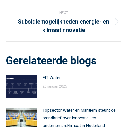
post:
NEXT
Subsidiemogelijkheden energie- en
Next
klimaatinnovatie
post:
Gerelateerde blogs
EIT Water
20 januari 2025
Topsector Water en Maritiem steunt de
brandbrief over innovatie- en
ondernemersklimaat in Nederland