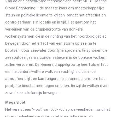
Van de drie beschikbare technologieën heeft MCB – Marine
Cloud Brightening – de meeste kans om maatschappelijke
steun en politieke licentie te krijgen, omdat het effectief en
controleerbaar is in locatie en in tijd. Het gaat om het
verkleinen van de druppelgrootte van donkere
wolkensystemen die in de richting van het noordpoolgebied
bewegen door het effect van een storm op zee na te
bootsen, door zeewater door fijne sproeiers te sproeien die
zeezoutdeeltjes als condensatiekern in de donkere wolken
zullen vervoeren. De kleinere druppelgrootte heeft als effect
een helderdere/wittere wolk van vochtigheid die in de
atmosfeer blijft en kan fungeren als zonnescherm om het
poolijs te beschermen tegen smelten, terwijl de wolken over
zowel zee- als landijs bewegen.
Mega vloot
Het vereist een ‘vloot’ van 500-700 sproei-eenheden rond het
noordpoolgebied die door satellieten zullen worden