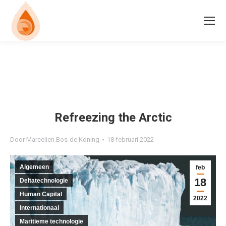
Refreezing the Arctic
Door
Marcelien Bos-de Koning
18 februari 2022
Algemeen
feb
18
Deltatechnologie
Human Capital
2022
Internationaal
Maritieme technologie