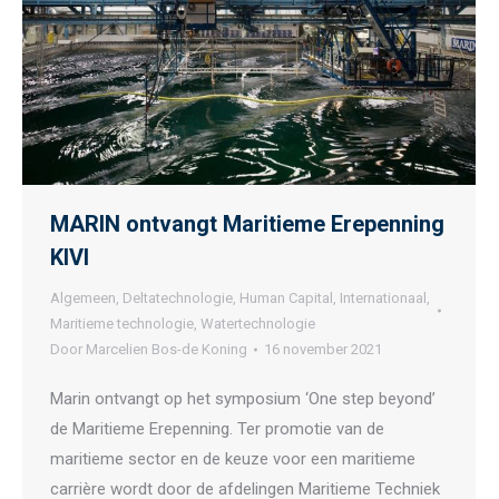
MARIN ontvangt Maritieme Erepenning
KIVI
Algemeen
,
Deltatechnologie
,
Human Capital
,
Internationaal
,
Maritieme technologie
,
Watertechnologie
Door
Marcelien Bos-de Koning
16 november 2021
Marin ontvangt op het symposium ‘One step beyond’
de Maritieme Erepenning. Ter promotie van de
maritieme sector en de keuze voor een maritieme
carrière wordt door de afdelingen Maritieme Techniek