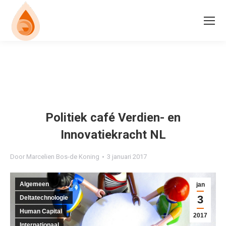
Politiek café Verdien- en
Innovatiekracht NL
Door
Marcelien Bos-de Koning
3 januari 2017
Algemeen
jan
3
Deltatechnologie
Human Capital
2017
Internationaal