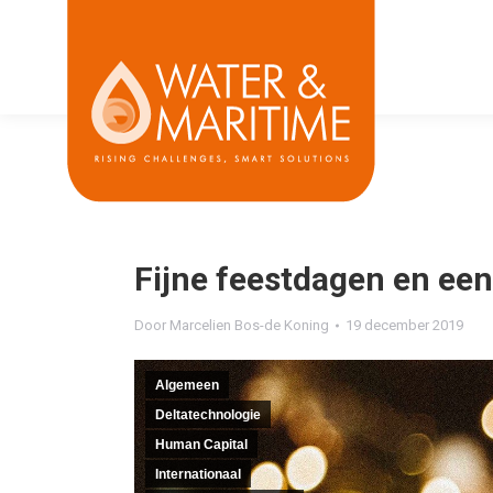
Fijne feestdagen en een
Door
Marcelien Bos-de Koning
19 december 2019
Algemeen
Deltatechnologie
Human Capital
Internationaal