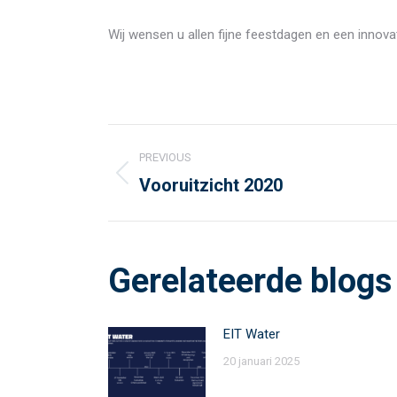
Wij wensen u allen fijne feestdagen en een innova
Post
PREVIOUS
navigation
Vooruitzicht 2020
Previous
post:
Gerelateerde blogs
EIT Water
20 januari 2025