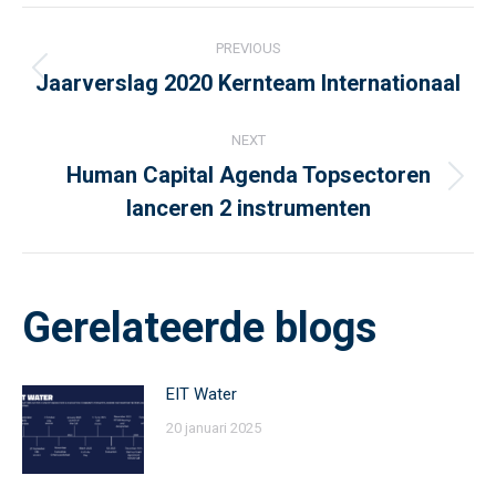
Post
PREVIOUS
navigation
Jaarverslag 2020 Kernteam Internationaal
Previous
post:
NEXT
Human Capital Agenda Topsectoren
Next
lanceren 2 instrumenten
post:
Gerelateerde blogs
EIT Water
20 januari 2025