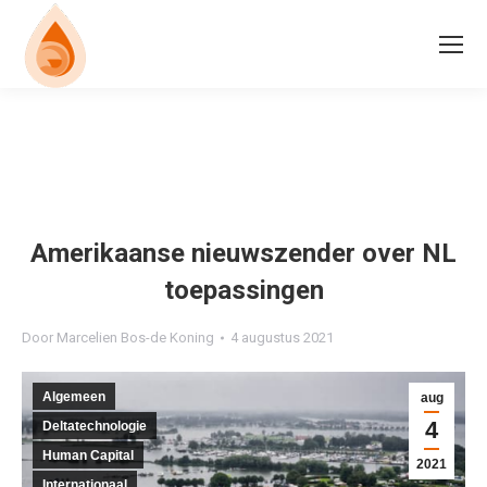
Amerikaanse nieuwszender over NL
toepassingen
Door
Marcelien Bos-de Koning
4 augustus 2021
Algemeen
aug
4
Deltatechnologie
Human Capital
2021
Internationaal