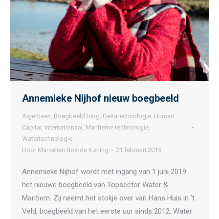
Annemieke Nijhof nieuw boegbeeld
Algemeen
,
Boegbeeld blog
,
Deltatechnologie
,
Human
Capital
,
Internationaal
,
Maritieme technologie
,
Watertechnologie
Door
Marcelien Bos-de Koning
21 februari 2019
Annemieke Nijhof wordt met ingang van 1 juni 2019
het nieuwe boegbeeld van Topsector Water &
Maritiem. Zij neemt het stokje over van Hans Huis in ’t
Veld, boegbeeld van het eerste uur sinds 2012. Water