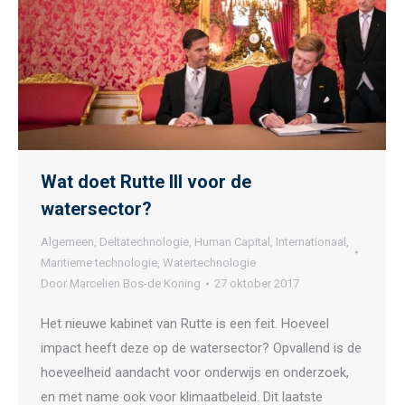
Wat doet Rutte III voor de
watersector?
Algemeen
,
Deltatechnologie
,
Human Capital
,
Internationaal
,
Maritieme technologie
,
Watertechnologie
Door
Marcelien Bos-de Koning
27 oktober 2017
Het nieuwe kabinet van Rutte is een feit. Hoeveel
impact heeft deze op de watersector? Opvallend is de
hoeveelheid aandacht voor onderwijs en onderzoek,
en met name ook voor klimaatbeleid. Dit laatste