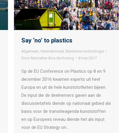
Say ‘no’ to plastics
Algemeen
,
Internationaal
,
Maritieme technologie
Door
Marcelien Bos-de Koning
8 mei 2017
Op de EU Conference on Plastics op 8 en 9
december 2016 kwamen experts uit heel
Europa en uit de hele kunststofketen bijeen.
De input die de deelnemers gaven aan de
discussietafels diende op nationaal gebied als
basis voor de transitieagenda kunststoffen
en op Europees niveau diende het als input
voor de EU Strategy on…