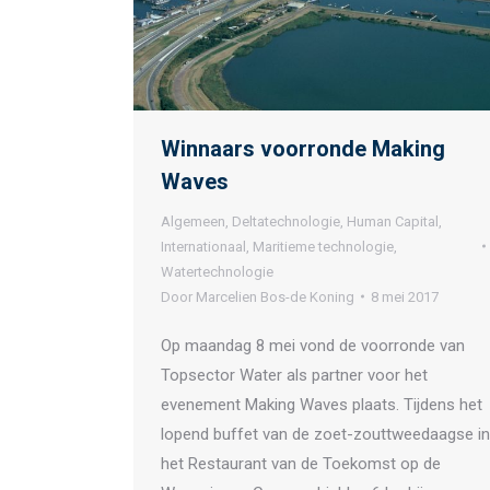
Winnaars voorronde Making
Waves
Algemeen
,
Deltatechnologie
,
Human Capital
,
Internationaal
,
Maritieme technologie
,
Watertechnologie
Door
Marcelien Bos-de Koning
8 mei 2017
Op maandag 8 mei vond de voorronde van
Topsector Water als partner voor het
evenement Making Waves plaats. Tijdens het
lopend buffet van de zoet-zouttweedaagse in
het Restaurant van de Toekomst op de