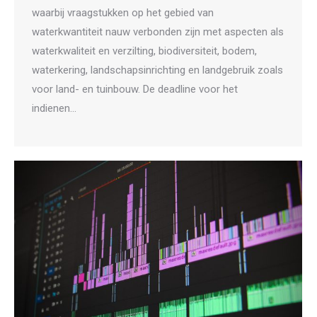
waarbij vraagstukken op het gebied van
waterkwantiteit nauw verbonden zijn met aspecten als
waterkwaliteit en verzilting, biodiversiteit, bodem,
waterkering, landschapsinrichting en landgebruik zoals
voor land- en tuinbouw. De deadline voor het
indienen…