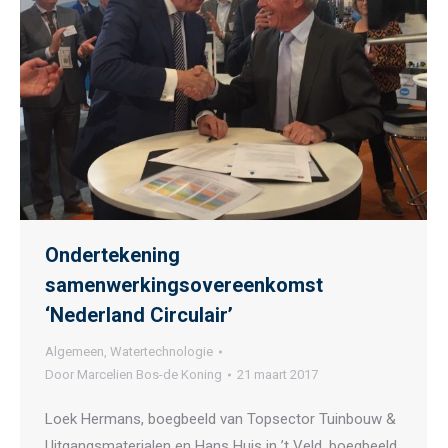
Ondertekening
samenwerkingsovereenkomst
‘Nederland Circulair’
Algemeen
,
Watertechnologie
Door
Marcelien Bos-de Koning
21 maart 2017
Loek Hermans, boegbeeld van Topsector Tuinbouw &
Uitgangsmaterialen en Hans Huis in ’t Veld, boegbeeld