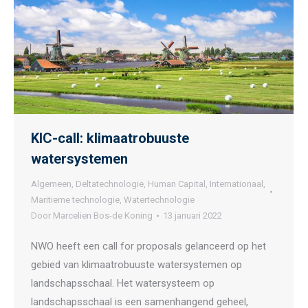
KIC-call: klimaatrobuuste
watersystemen
Algemeen
,
Deltatechnologie
,
Human Capital
,
Internationaal
,
Maritieme technologie
,
Watertechnologie
Door
Marcelien Bos-de Koning
13 januari 2022
NWO heeft een call for proposals gelanceerd op het
gebied van klimaatrobuuste watersystemen op
landschapsschaal. Het watersysteem op
landschapsschaal is een samenhangend geheel,