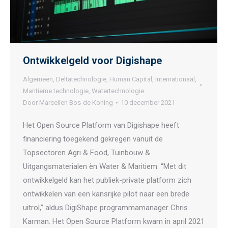
Ontwikkelgeld voor Digishape
Algemeen
,
Deltatechnologie
,
Human Capital
,
Internationaal
,
Maritieme technologie
,
Watertechnologie
Door
Marcelien Bos-de Koning
10 december 2021
Het Open Source Platform van Digishape heeft
financiering toegekend gekregen vanuit de
Topsectoren Agri & Food, Tuinbouw &
Uitgangsmaterialen èn Water & Maritiem. “Met dit
ontwikkelgeld kan het publiek-private platform zich
ontwikkelen van een kansrijke pilot naar een brede
uitrol,” aldus DigiShape programmamanager Chris
Karman. Het Open Source Platform kwam in april 2021