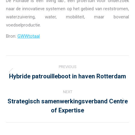
De Floriade is een ‘living lab’; een proeftuin voor onderzoek
naar de innovatieve systemen op het gebied van reststromen,
waterzuivering, water, mobiliteit, maar bovenal
voedselproductie.
Bron:
GWWtotaal
Post
PREVIOUS
navigation
Hybride patrouilleboot in haven Rotterdam
Previous
post:
NEXT
Strategisch samenwerkingsverband Centre
Next
of Expertise
post: