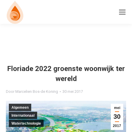
Floriade 2022 groenste woonwijk ter
wereld
Door
Marcelien Bos-de Koning
30 mei 2017
Algemeen
mei
30
Internationaal
Watertechnologie
2017