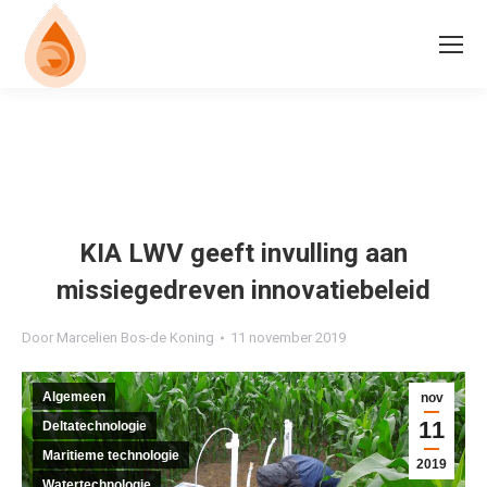
KIA LWV geeft invulling aan
missiegedreven innovatiebeleid
Door
Marcelien Bos-de Koning
11 november 2019
Algemeen
nov
11
Deltatechnologie
Maritieme technologie
2019
Watertechnologie