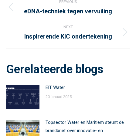
PREVIOUS
navigation
eDNA-techniek tegen vervuiling
Previous
post:
NEXT
Inspirerende KIC ondertekening
Next
post:
Gerelateerde blogs
EIT Water
20 januari 2025
Topsector Water en Maritiem steunt de
brandbrief over innovatie- en