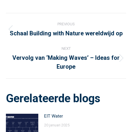
Post
PREVIOUS
navigation
Schaal Building with Nature wereldwijd op
Previous
post:
NEXT
Vervolg van ‘Making Waves’ – Ideas for
Next
Europe
post:
Gerelateerde blogs
EIT Water
20 januari 2025