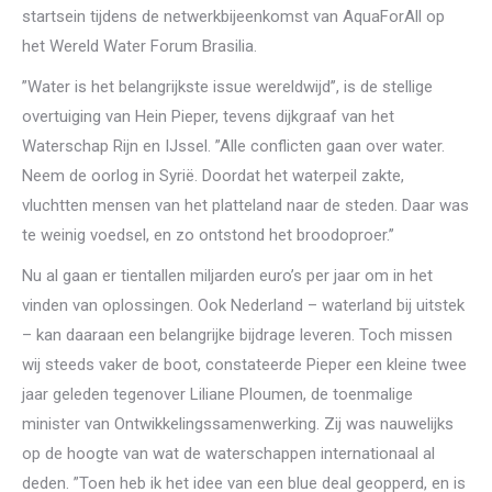
startsein tijdens de netwerkbijeenkomst van AquaForAll op
het Wereld Water Forum Brasilia.
”Water is het belangrijkste issue wereldwijd’’, is de stellige
overtuiging van Hein Pieper, tevens dijkgraaf van het
Waterschap Rijn en IJssel. ”Alle conflicten gaan over water.
Neem de oorlog in Syrië. Doordat het waterpeil zakte,
vluchtten mensen van het platteland naar de steden. Daar was
te weinig voedsel, en zo ontstond het broodoproer.’’
Nu al gaan er tientallen miljarden euro’s per jaar om in het
vinden van oplossingen. Ook Nederland – waterland bij uitstek
– kan daaraan een belangrijke bijdrage leveren. Toch missen
wij steeds vaker de boot, constateerde Pieper een kleine twee
jaar geleden tegenover Liliane Ploumen, de toenmalige
minister van Ontwikkelingssamenwerking. Zij was nauwelijks
op de hoogte van wat de waterschappen internationaal al
deden. ”Toen heb ik het idee van een blue deal geopperd, en is