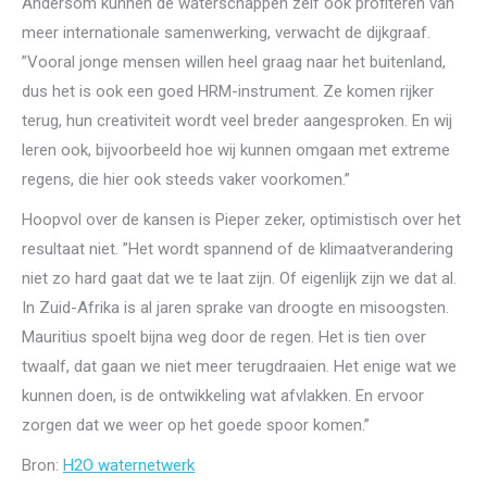
Andersom kunnen de waterschappen zelf ook profiteren van
meer internationale samenwerking, verwacht de dijkgraaf.
”Vooral jonge mensen willen heel graag naar het buitenland,
dus het is ook een goed HRM-instrument. Ze komen rijker
terug, hun creativiteit wordt veel breder aangesproken. En wij
leren ook, bijvoorbeeld hoe wij kunnen omgaan met extreme
regens, die hier ook steeds vaker voorkomen.’’
Hoopvol over de kansen is Pieper zeker, optimistisch over het
resultaat niet. ”Het wordt spannend of de klimaatverandering
niet zo hard gaat dat we te laat zijn. Of eigenlijk zijn we dat al.
In Zuid-Afrika is al jaren sprake van droogte en misoogsten.
Mauritius spoelt bijna weg door de regen. Het is tien over
twaalf, dat gaan we niet meer terugdraaien. Het enige wat we
kunnen doen, is de ontwikkeling wat afvlakken. En ervoor
zorgen dat we weer op het goede spoor komen.’’
Bron:
H2O waternetwerk