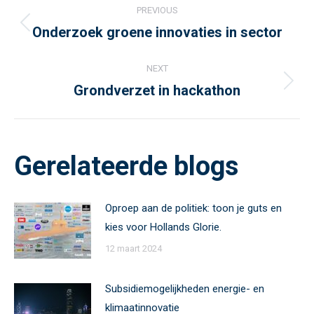
PREVIOUS
navigation
Onderzoek groene innovaties in sector
Previous
post:
NEXT
Grondverzet in hackathon
Next
post:
Gerelateerde blogs
Oproep aan de politiek: toon je guts en
kies voor Hollands Glorie.
12 maart 2024
Subsidiemogelijkheden energie- en
klimaatinnovatie