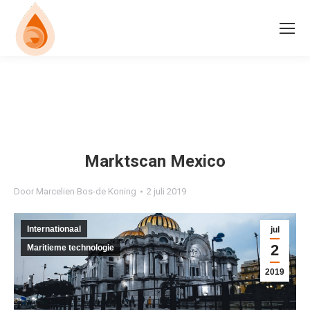
Marktscan Mexico
Door
Marcelien Bos-de Koning
2 juli 2019
Internationaal
jul
2
Maritieme technologie
2019