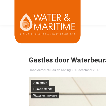
Gastles door Waterbeur
Door
Marcelien Bos-de Koning
13 december 2017
Algemeen
Human Capital
Watertechnologie