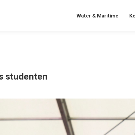
Water & Maritime
K
Water & Maritime
K
s studenten