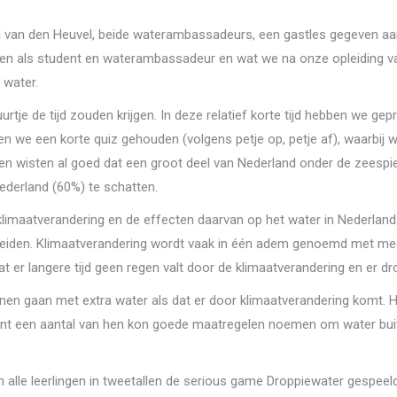
van den Heuvel, beide waterambassadeurs, een gastles gegeven aan 
doen als student en waterambassadeur en wat we na onze opleiding va
 water.
je de tijd zouden krijgen. In deze relatief korte tijd hebben we gep
en we een korte quiz gehouden (volgens petje op, petje af), waarbij w
ren wisten al goed dat een groot deel van Nederland onder de zeespi
Nederland (60%) te schatten.
klimaatverandering en de effecten daarvan op het water in Nederland
 leiden. Klimaatverandering wordt vaak in één adem genoemd met m
t er langere tijd geen regen valt door de klimaatverandering en er dr
gaan met extra water als dat er door klimaatverandering komt. Het 
ant een aantal van hen kon goede maatregelen noemen om water buit
 alle leerlingen in tweetallen de serious game Droppiewater gespeeld 