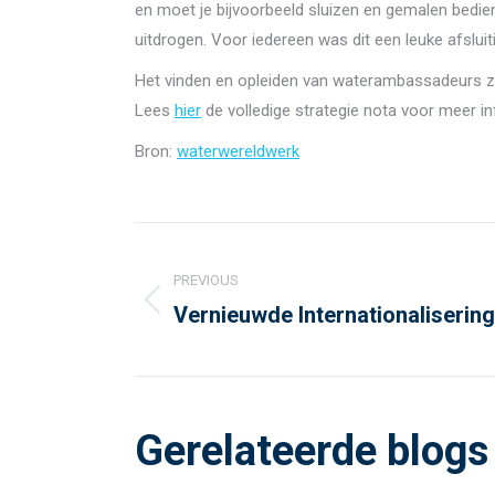
en moet je bijvoorbeeld sluizen en gemalen bedie
uitdrogen. Voor iedereen was dit een leuke afslui
Het vinden en opleiden van waterambassadeurs z
Lees
hier
de volledige strategie nota voor meer in
Bron:
waterwereldwerk
Post
navigation
PREVIOUS
Vernieuwde Internationaliserin
Previous
post:
Gerelateerde blogs