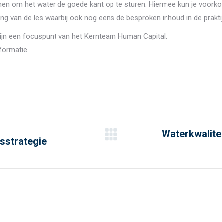
nen om het water de goede kant op te sturen. Hiermee kun je voorko
ting van de les waarbij ook nog eens de besproken inhoud in de prakt
ijn een focuspunt van het Kernteam Human Capital.
formatie.
Waterkwalitei
gsstrategie
Next
post: