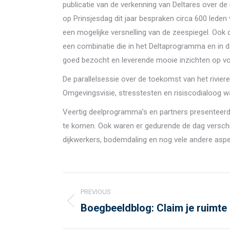
publicatie van de verkenning van Deltares over de
op Prinsjesdag dit jaar bespraken circa 600 lede
een mogelijke versnelling van de zeespiegel. Ook 
een combinatie die in het Deltaprogramma en in 
goed bezocht en leverende mooie inzichten op v
De parallelsessie over de toekomst van het rivie
Omgevingsvisie, stresstesten en risiscodialoog w
Veertig deelprogramma’s en partners presenteerde
te komen. Ook waren er gedurende de dag verschi
dijkwerkers, bodemdaling en nog vele andere asp
Post
PREVIOUS
navigation
Boegbeeldblog: Claim je ruimte
Previous
post: