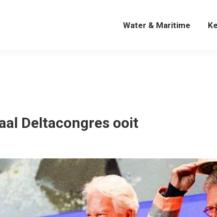
Water & Maritime
K
Water & Maritime
K
aal Deltacongres ooit