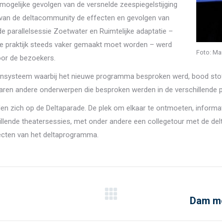
 mogelijke gevolgen van de versnelde zeespiegelstijging
n van de deltacommunity de effecten en gevolgen van
de parallelsessie Zoetwater en Ruimtelijke adaptatie –
de praktijk steeds vaker gemaakt moet worden – werd
Foto: Ma
oor de bezoekers.
rensysteem waarbij het nieuwe programma besproken werd, bood stof 
aren andere onderwerpen die besproken werden in de verschillende pa
n zich op de Deltaparade. De plek om elkaar te ontmoeten, informati
llende theatersessies, met onder andere een collegetour met de de
ecten van het deltaprogramma.
Dam me
Next
post: