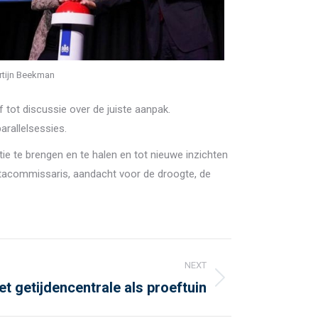
rtijn Beekman
tot discussie over de juiste aanpak.
rallelsessies.
e te brengen en te halen en tot nieuwe inzichten
ltacommissaris, aandacht voor de droogte, de
NEXT
t getijdencentrale als proeftuin