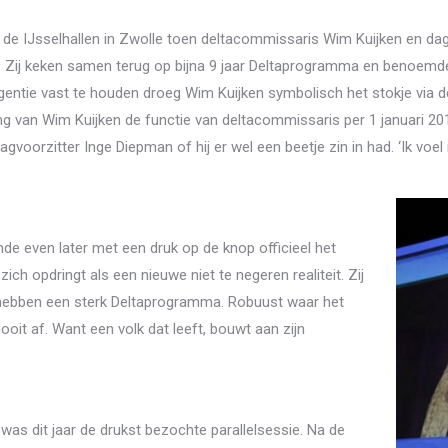
an de IJsselhallen in Zwolle toen deltacommissaris Wim Kuijken en d
. Zij keken samen terug op bijna 9 jaar Deltaprogramma en benoemd
entie vast te houden droeg Wim Kuijken symbolisch het stokje via d
ng van Wim Kuijken de functie van deltacommissaris per 1 januari 2019 g
gvoorzitter Inge Diepman of hij er wel een beetje zin in had. ‘Ik vo
de even later met een druk op de knop officieel het
zich opdringt als een nieuwe niet te negeren realiteit. Zij
ebben een sterk Deltaprogramma. Robuust waar het
ooit af. Want een volk dat leeft, bouwt aan zijn
 was dit jaar de drukst bezochte parallelsessie. Na de