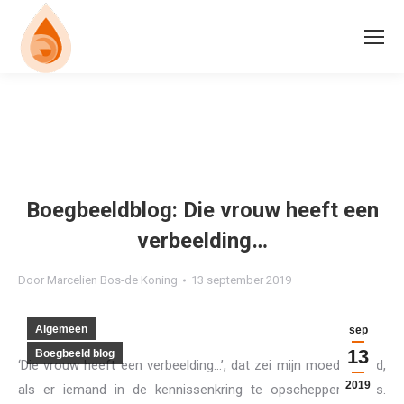
Boegbeeldblog: Die vrouw heeft een
verbeelding…
Door
Marcelien Bos-de Koning
13 september 2019
Algemeen
sep
13
Boegbeeld blog
‘Die vrouw heeft een verbeelding…’, dat zei mijn moeder altijd,
2019
als er iemand in de kennissenkring te opschepperig was.