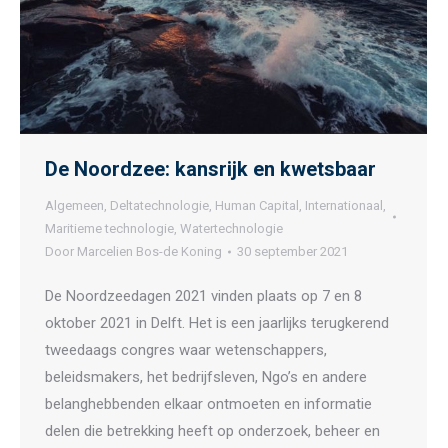
De Noordzee: kansrijk en kwetsbaar
Algemeen
,
Deltatechnologie
,
Human Capital
,
Internationaal
,
Maritieme technologie
,
Watertechnologie
Door
Marcelien Bos-de Koning
30 september 2021
De Noordzeedagen 2021 vinden plaats op 7 en 8
oktober 2021 in Delft. Het is een jaarlijks terugkerend
tweedaags congres waar wetenschappers,
beleidsmakers, het bedrijfsleven, Ngo’s en andere
belanghebbenden elkaar ontmoeten en informatie
delen die betrekking heeft op onderzoek, beheer en