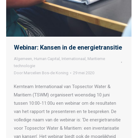
Webinar: Kansen in de energietransitie
Algemeen
,
Human Capital
,
Internationaal
,
Maritieme
technologie
Door
Marcelien Bos-de Koning
29 mei 2020
Kernteam Internationaal van Topsector Water &
Maritiem (TSWM) organiseert woensdag 10 juni
tussen 10:00-11:00u een webinar om de resultaten
van het rapport te presenteren en te bespreken. De
volledige naam van de webinar is: ‘De energietransitie
voor Topsector Water & Maritiem: een inventarisatie
van kansen’. Het webinar biedt ook de mogelijkheid