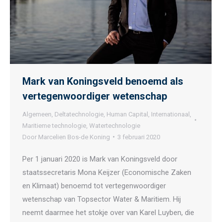
Mark van Koningsveld benoemd als
vertegenwoordiger wetenschap
Algemeen
,
Deltatechnologie
,
Human Capital
,
Internationaal
,
Maritieme technologie
,
Watertechnologie
Door
Marcelien Bos-de Koning
3 februari 2020
Per 1 januari 2020 is Mark van Koningsveld door
staatssecretaris Mona Keijzer (Economische Zaken
en Klimaat) benoemd tot vertegenwoordiger
wetenschap van Topsector Water & Maritiem. Hij
neemt daarmee het stokje over van Karel Luyben, die