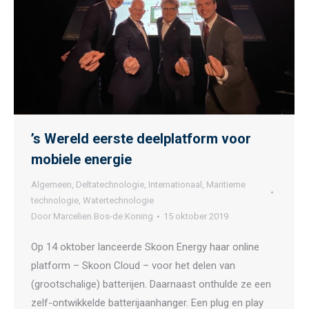
’s Wereld eerste deelplatform voor
mobiele energie
Algemeen
,
Deltatechnologie
,
Internationaal
,
Maritieme
technologie
,
Watertechnologie
Door
Marcelien Bos-de Koning
15 oktober 2019
Op 14 oktober lanceerde Skoon Energy haar online
platform – Skoon Cloud – voor het delen van
(grootschalige) batterijen. Daarnaast onthulde ze een
zelf-ontwikkelde batterijaanhanger. Een plug en play