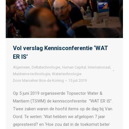
Vol verslag Kennisconferentie ‘WAT
ER IS’
Algemeen
,
Deltatechnologie
,
Human Capital
,
Internationaal
,
Maritieme technologie
,
Watertechnologie
Door
Marcelien Bos-de Koning
15 juli 2019
Op 5 juni 2019 organiseerde Topsector Water &
Maritiem (TSWM) de kennisconferentie “WAT ER IS”.
Twee zaken waren de hoofd items op de dag bij Van
Oord. Te weten: ‘Wat hebben we afgelopen 7 jaar
gepresteerd? en ‘Hoe zou dat in de toekomst beter