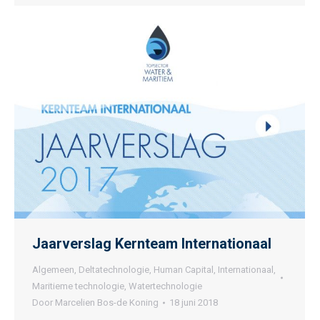
Jaarverslag Kernteam Internationaal
Algemeen
,
Deltatechnologie
,
Human Capital
,
Internationaal
,
Maritieme technologie
,
Watertechnologie
Door
Marcelien Bos-de Koning
18 juni 2018