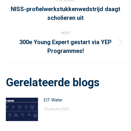
navigation
NISS-profielwerkstukkenwedstrijd daagt
Previous
scholieren uit
post:
NEXT
300e Young Expert gestart via YEP
Next
Programmes!
post:
Gerelateerde blogs
EIT Water
20 januari 2025