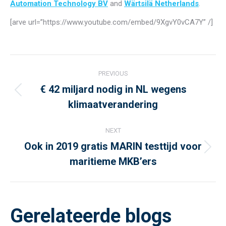
Automation Technology BV
and
Wärtsilä Netherlands
.
[arve url=”https://www.youtube.com/embed/9XgvY0vCA7Y” /]
Post
PREVIOUS
navigation
€ 42 miljard nodig in NL wegens
Previous
klimaatverandering
post:
NEXT
Ook in 2019 gratis MARIN testtijd voor
Next
maritieme MKB’ers
post:
Gerelateerde blogs