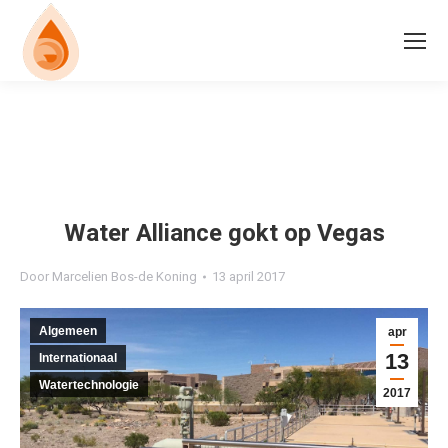
Water Alliance gokt op Vegas
Door
Marcelien Bos-de Koning
13 april 2017
Algemeen
apr
13
Internationaal
Watertechnologie
2017