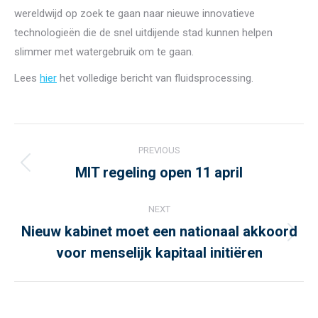
wereldwijd op zoek te gaan naar nieuwe innovatieve
technologieën die de snel uitdijende stad kunnen helpen
slimmer met watergebruik om te gaan.
Lees
hier
het volledige bericht van fluidsprocessing.
Post
PREVIOUS
navigation
MIT regeling open 11 april
Previous
post:
NEXT
Nieuw kabinet moet een nationaal akkoord
Next
voor menselijk kapitaal initiëren
post: