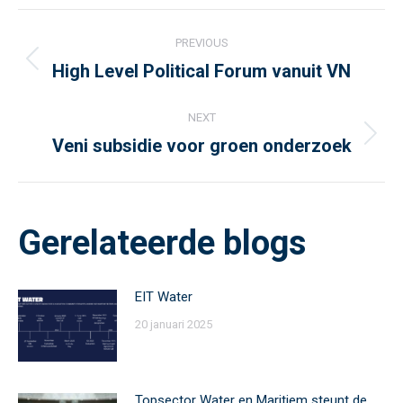
Post
PREVIOUS
navigation
High Level Political Forum vanuit VN
Previous
post:
NEXT
Veni subsidie voor groen onderzoek
Next
post:
Gerelateerde blogs
EIT Water
20 januari 2025
Topsector Water en Maritiem steunt de