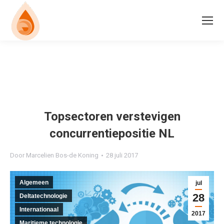
Topsectoren verstevigen
concurrentiepositie NL
Door
Marcelien Bos-de Koning
28 juli 2017
Algemeen
jul
28
Deltatechnologie
Internationaal
2017
Maritieme technologie