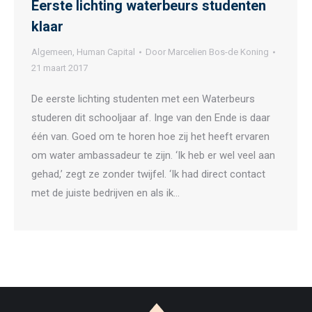
Eerste lichting waterbeurs studenten
klaar
Algemeen
,
Human Capital
Door
Marcelien Bos-de Koning
21 maart 2017
De eerste lichting studenten met een Waterbeurs
studeren dit schooljaar af. Inge van den Ende is daar
één van. Goed om te horen hoe zij het heeft ervaren
om water ambassadeur te zijn. ‘Ik heb er wel veel aan
gehad,’ zegt ze zonder twijfel. ‘Ik had direct contact
met de juiste bedrijven en als ik…