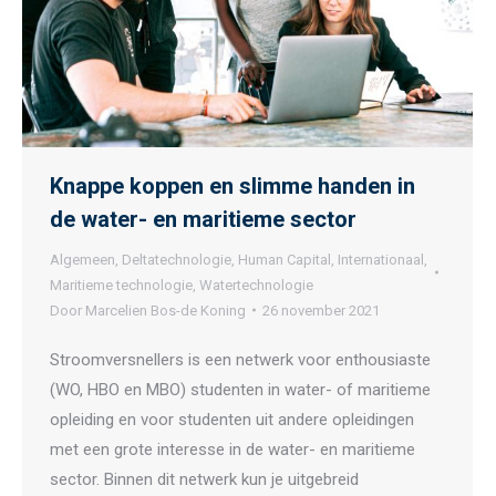
Knappe koppen en slimme handen in
de water- en maritieme sector
Algemeen
,
Deltatechnologie
,
Human Capital
,
Internationaal
,
Maritieme technologie
,
Watertechnologie
Door
Marcelien Bos-de Koning
26 november 2021
Stroomversnellers is een netwerk voor enthousiaste
(WO, HBO en MBO) studenten in water- of maritieme
opleiding en voor studenten uit andere opleidingen
met een grote interesse in de water- en maritieme
sector. Binnen dit netwerk kun je uitgebreid