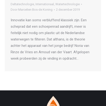
Deltatechnologie
,
Internationaal
,
Watertechnologie
Door
Marcelien Bos-de Koning
2 december 2019
Innovatie kan soms verbluffend klassiek zijn. Een
scheprad dat een schoepenrad aandrijft, meer is
feitelijk niet nodig om plastic uit de Nederlandse
waterwegen te filteren. Dat althans, is de theorie
achter het apparaat van het jonge bedrijf Noria van
Rinze de Vries en Arnoud van der Vaart. Afgelopen
week probeerden zij de vinding in opdracht…