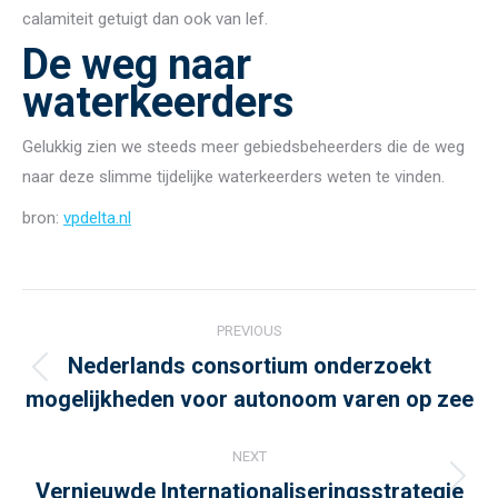
calamiteit getuigt dan ook van lef.
De weg naar
waterkeerders
Gelukkig zien we steeds meer gebiedsbeheerders die de weg
naar deze slimme tijdelijke waterkeerders weten te vinden.
bron:
vpdelta.nl
Post
PREVIOUS
navigation
Nederlands consortium onderzoekt
Previous
mogelijkheden voor autonoom varen op zee
post:
NEXT
Vernieuwde Internationaliseringsstrategie
Next