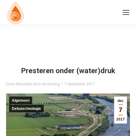
Presteren onder (water)druk
Door
Marcelien Bos-de Koning
7 december 2017
Algemeen
dec
7
Deltatechnologie
2017