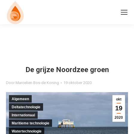
De grijze Noordzee groen
Door
Marcelien Bos-de Koning
19 oktober 2020
Algemeen
okt
19
Deltatechnologie
Internationaal
2020
Maritieme technologie
Watertechnologie