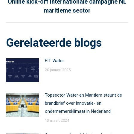
Online kick-off internationale campagne NL
Next
maritieme sector
post:
Gerelateerde blogs
EIT Water
20 januari 2025
Topsector Water en Maritiem steunt de
brandbrief over innovatie- en
ondernemersklimaat in Nederland
13 maart 2024