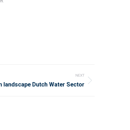
n.
NEXT
n landscape Dutch Water Sector