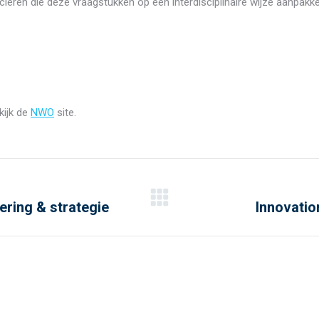
ieren die deze vraagstukken op een interdisciplinaire wijze aanpakke
kijk de
NWO
site.
ering & strategie
Innovatio
Next
post: