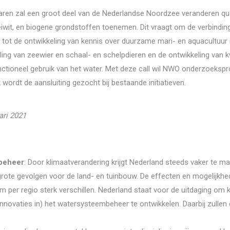
aren zal een groot deel van de Nederlandse Noordzee veranderen qua ge
it, en biogene grondstoffen toenemen. Dit vraagt om de verbindin
ot de ontwikkeling van kennis over duurzame mari- en aquacultuur in
ng van zeewier en schaal- en schelpdieren en de ontwikkeling van k
nctioneel gebruik van het water. Met deze call wil NWO onderzoekspr
 wordt de aansluiting gezocht bij bestaande initiatieven.
ari 2021
rbeheer
: Door klimaatverandering krijgt Nederland steeds vaker te 
t grote gevolgen voor de land- en tuinbouw. De effecten en mogelijkhe
per regio sterk verschillen. Nederland staat voor de uitdaging om 
ovaties in) het watersysteembeheer te ontwikkelen. Daarbij zulle