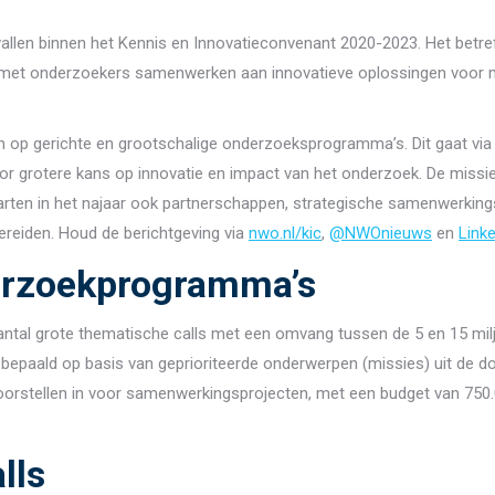
vallen binnen het Kennis en Innovatieconvenant 2020-2023. Het betr
tijen met onderzoekers samenwerken aan innovatieve oplossingen voor
in op gerichte en grootschalige onderzoeksprogramma’s. Dit gaat vi
 grotere kans op innovatie en impact van het onderzoek. De missiege
tarten in het najaar ook partnerschappen, strategische samenwerkin
ereiden. Houd de berichtgeving via
nwo.nl/kic
,
@NWOnieuws
en
Link
erzoekprogramma’s
antal grote thematische calls met een omvang tussen de 5 en 15 m
epaald op basis van geprioriteerde onderwerpen (missies) uit de d
orstellen in voor samenwerkingsprojecten, met een budget van 750.00
lls