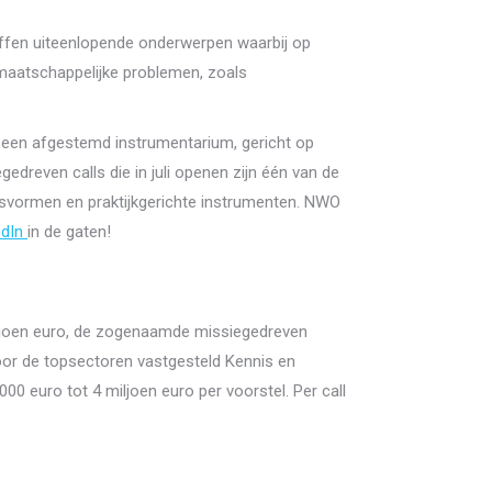
effen uiteenlopende onderwerpen waarbij op
 maatschappelijke problemen, zoals
a een afgestemd instrumentarium, gericht op
dreven calls die in juli openen zijn één van de
gsvormen en praktijkgerichte instrumenten. NWO
edIn
in de gaten!
iljoen euro, de zogenaamde missiegedreven
oor de topsectoren vastgesteld Kennis en
0 euro tot 4 miljoen euro per voorstel. Per call