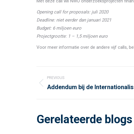
Met deze call wil NWO onderzoeksprojecten financ
Opening call for proposals: juli 2020
Deadline: niet eerder dan januari 2021
Budget: 6 miljoen euro
Projectgrootte: 1 – 1,5 miljoen euro
Voor meer informatie over de andere vijf calls, be
Post
PREVIOUS
navigation
Addendum bij de Internationalis
Previous
post:
Gerelateerde blogs