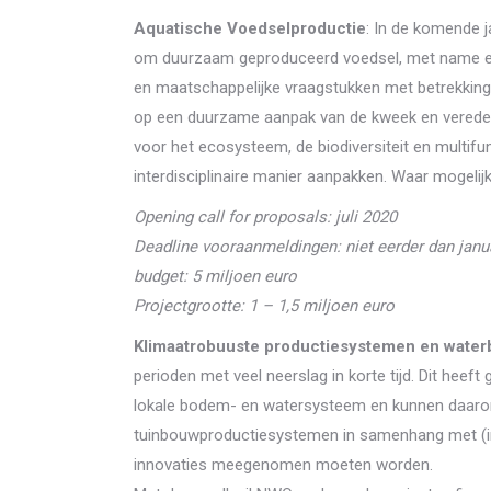
Aquatische Voedselproductie
: In de komende j
om duurzaam geproduceerd voedsel, met name eiw
en maatschappelijke vraagstukken met betrekking t
op een duurzame aanpak van de kweek en veredeli
voor het ecosysteem, de biodiversiteit en multifu
interdisciplinaire manier aanpakken. Waar mogelijk
Opening call for proposals: juli 2020
Deadline vooraanmeldingen: niet eerder dan janu
budget: 5 miljoen euro
Projectgrootte: 1 – 1,5 miljoen euro
Klimaatrobuuste productiesystemen en wate
perioden met veel neerslag in korte tijd. Dit heef
lokale bodem- en watersysteem en kunnen daarom 
tuinbouwproductiesystemen in samenhang met (inn
innovaties meegenomen moeten worden.