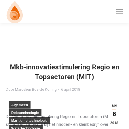
Mkb-innovatiestimulering Regio en
Topsectoren (MIT)
Door
Marcelien Bos-de Koning
6 april 2018
Algemeen
apr
6
Deltatechnologie
De Mkb-innovatiestimulering Regio en Topsectoren (MIT)
Maritieme technologie
2018
stimuleert innovatie bij het midden- en kleinbedrijf over
Watertechnologie