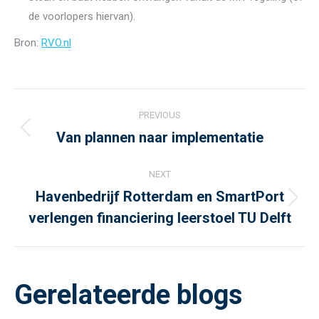
de voorlopers hiervan).
Bron:
RVO.nl
Post
PREVIOUS
navigation
Van plannen naar implementatie
Previous
post:
NEXT
Havenbedrijf Rotterdam en SmartPort
Next
verlengen financiering leerstoel TU Delft
post:
Gerelateerde blogs