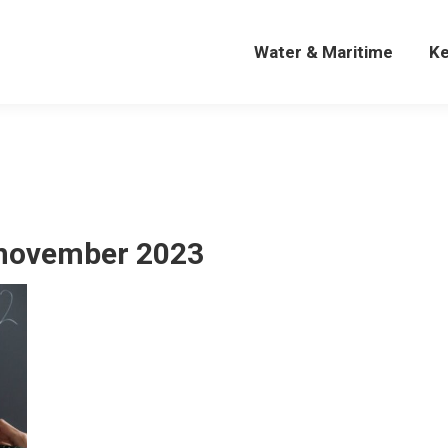
Water & Maritime
K
Water & Maritime
K
november 2023