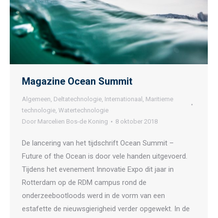
Magazine Ocean Summit
Algemeen
,
Deltatechnologie
,
Internationaal
,
Maritieme
technologie
,
Watertechnologie
Door
Marcelien Bos-de Koning
8 oktober 2018
De lancering van het tijdschrift Ocean Summit –
Future of the Ocean is door vele handen uitgevoerd.
Tijdens het evenement Innovatie Expo dit jaar in
Rotterdam op de RDM campus rond de
onderzeebootloods werd in de vorm van een
estafette de nieuwsgierigheid verder opgewekt. In de